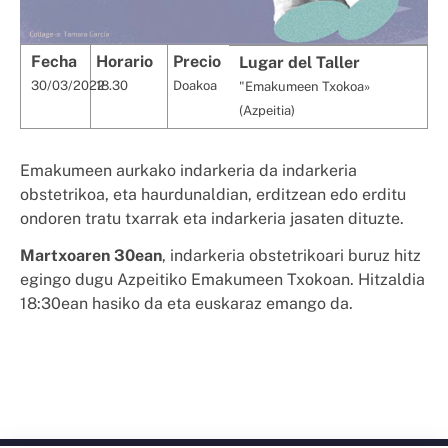
Fecha
Horario
Precio
Lugar del Taller
30/03/2022
18.30
Doakoa
"Emakumeen Txokoa»
(Azpeitia)
Emakumeen aurkako indarkeria da indarkeria
obstetrikoa, eta haurdunaldian, erditzean edo erditu
ondoren tratu txarrak eta indarkeria jasaten dituzte.
Martxoaren 30ean
, indarkeria obstetrikoari buruz hitz
egingo dugu Azpeitiko Emakumeen Txokoan. Hitzaldia
18:30ean hasiko da eta euskaraz emango da.