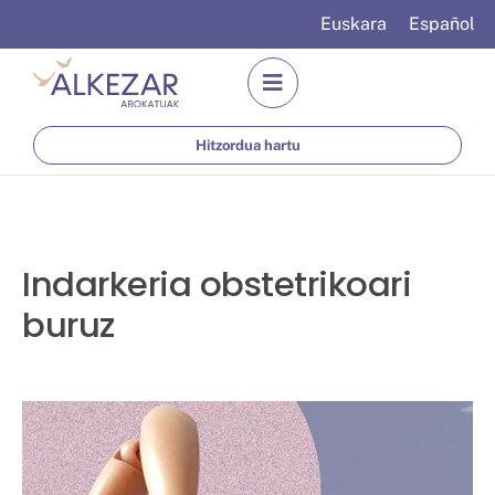
Euskara
Español
Hitzordua hartu
Indarkeria obstetrikoari
buruz