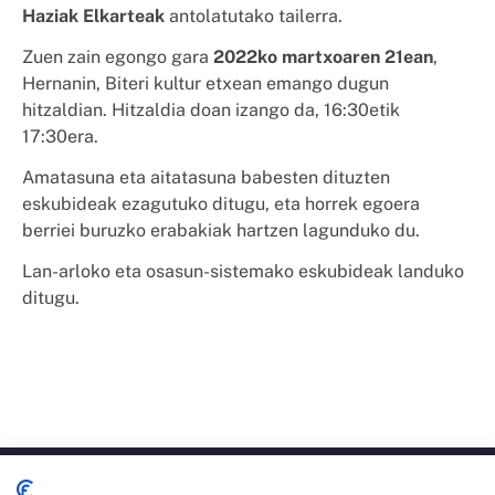
Haziak Elkarteak
antolatutako tailerra.
Zuen zain egongo gara
2022ko martxoaren 21ean
,
Hernanin, Biteri kultur etxean emango dugun
hitzaldian. Hitzaldia doan izango da, 16:30etik
17:30era.
Amatasuna eta aitatasuna babesten dituzten
eskubideak ezagutuko ditugu, eta horrek egoera
berriei buruzko erabakiak hartzen lagunduko du.
Lan-arloko eta osasun-sistemako eskubideak landuko
ditugu.
Katalina Erauso 19, solairuartea