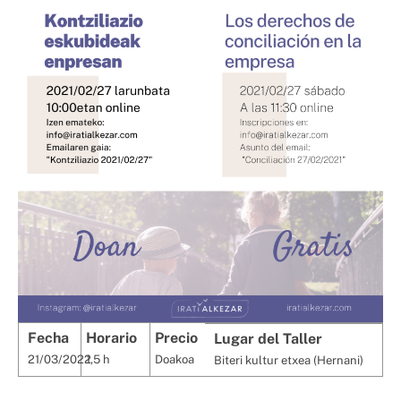
Fecha
Horario
Precio
Lugar del Taller
21/03/2022
1,5 h
Doakoa
Biteri kultur etxea (Hernani)