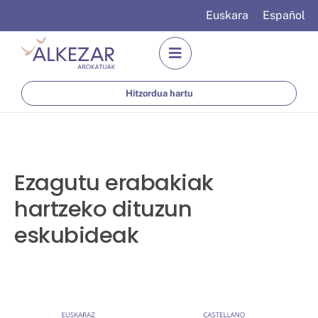
Euskara
Español
Hitzordua hartu
Ezagutu erabakiak
hartzeko dituzun
eskubideak