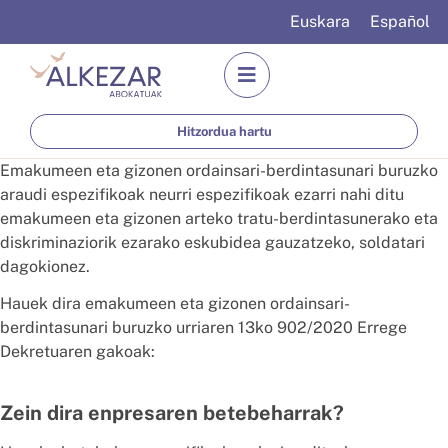
Euskara
Español
Hitzordua hartu
Emakumeen eta gizonen ordainsari-berdintasunari buruzko
araudi espezifikoak neurri espezifikoak ezarri nahi ditu
emakumeen eta gizonen arteko tratu-berdintasunerako eta
diskriminaziorik ezarako eskubidea gauzatzeko, soldatari
dagokionez.
Hauek dira emakumeen eta gizonen ordainsari-
berdintasunari buruzko urriaren 13ko 902/2020 Errege
Dekretuaren gakoak:
Zein dira enpresaren betebeharrak?