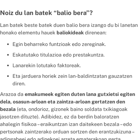
Noiz du lan batek “balio bera”?
Lan batek beste batek duen balio bera izango du bi lanetan
honako elementu hauek
baliokideak
direnean:
Egin beharreko funtzioak edo zereginak.
Eskatutako titulazioa edo prestakuntza.
Lanarekin lotutako faktoreak.
Eta jarduera horiek zein lan-baldintzatan gauzatzen
diren.
Arazoa da
emakumeek egiten duten lana gutxietsi egiten
dela, osasun-arloan eta zaintza-arloan gertatzen den
bezala
(eta, ondorioz, gizonek baino soldata txikiagoak
jasotzen dituzte). Adibidez, ez da berdin baloratzen
ahalegin fisikoa – eraikuntzan izan daitekeen bezala – edo
pertsonak zaintzerako orduan sortzen den erantzukizuna –
adingabeei edo adinekoei arreta ematerakoan gerta