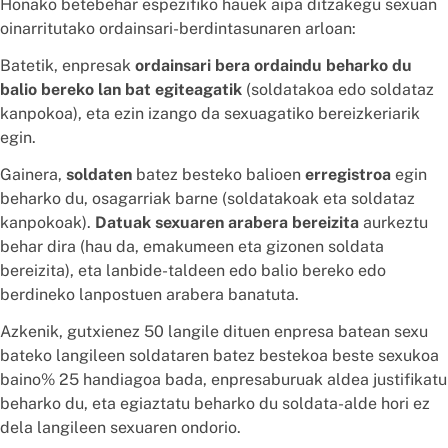
Honako betebehar espezifiko hauek aipa ditzakegu sexuan
oinarritutako ordainsari-berdintasunaren arloan:
Batetik, enpresak
ordainsari bera ordaindu beharko du
balio bereko lan bat egiteagatik
(soldatakoa edo soldataz
kanpokoa), eta ezin izango da sexuagatiko bereizkeriarik
egin.
Gainera,
soldaten
batez besteko balioen
erregistroa
egin
beharko du, osagarriak barne (soldatakoak eta soldataz
kanpokoak).
Datuak sexuaren arabera bereizita
aurkeztu
behar dira (hau da, emakumeen eta gizonen soldata
bereizita), eta lanbide-taldeen edo balio bereko edo
berdineko lanpostuen arabera banatuta.
Azkenik, gutxienez 50 langile dituen enpresa batean sexu
bateko langileen soldataren batez bestekoa beste sexukoa
baino% 25 handiagoa bada, enpresaburuak aldea justifikatu
beharko du, eta egiaztatu beharko du soldata-alde hori ez
dela langileen sexuaren ondorio.