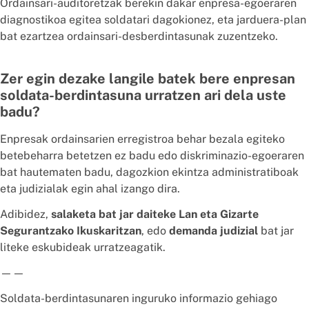
Ordainsari-auditoretzak berekin dakar enpresa-egoeraren
diagnostikoa egitea soldatari dagokionez, eta jarduera-plan
bat ezartzea ordainsari-desberdintasunak zuzentzeko.
Zer egin dezake langile batek bere enpresan
soldata-berdintasuna urratzen ari dela uste
badu?
Enpresak ordainsarien erregistroa behar bezala egiteko
betebeharra betetzen ez badu edo diskriminazio-egoeraren
bat hautematen badu, dagozkion ekintza administratiboak
eta judizialak egin ahal izango dira.
Adibidez,
salaketa bat jar daiteke Lan eta Gizarte
Segurantzako Ikuskaritzan
, edo
demanda judizial
bat jar
liteke eskubideak urratzeagatik.
——
Soldata-berdintasunaren inguruko informazio gehiago