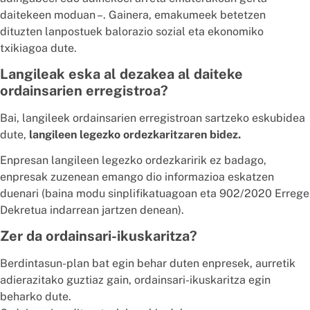
daitekeen moduan –. Gainera, emakumeek betetzen
dituzten lanpostuek balorazio sozial eta ekonomiko
txikiagoa dute.
Langileak eska al dezakea al daiteke
ordainsarien erregistroa?
Bai, langileek ordainsarien erregistroan sartzeko eskubidea
dute,
langileen legezko ordezkaritzaren bidez.
Enpresan langileen legezko ordezkaririk ez badago,
enpresak zuzenean emango dio informazioa eskatzen
duenari (baina modu sinplifikatuagoan eta 902/2020 Errege
Dekretua indarrean jartzen denean).
Zer da ordainsari-ikuskaritza?
Berdintasun-plan bat egin behar duten enpresek, aurretik
adierazitako guztiaz gain, ordainsari-ikuskaritza egin
beharko dute.